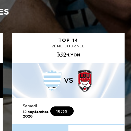
ES
TOP 14
2ÈME JOURNÉE
LYON
VS
Samedi
16:35
12 septembre
2026