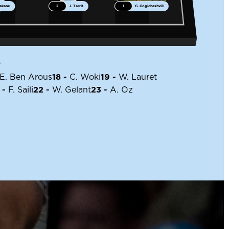
akane
2
J. Tarrit
1
G. Gogichashvili
S
18 -
19 -
E. Ben Arous
C. Woki
W. Lauret
 -
22 -
23 -
F. Saili
W. Gelant
A. Oz