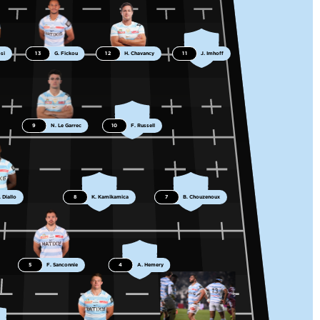
si
13
G. Fickou
12
H. Chavancy
11
J. Imhoff
9
N. Le Garrec
10
F. Russell
. Diallo
8
K. Kamikamica
7
B. Chouzenoux
5
F. Sanconnie
4
A. Hemery