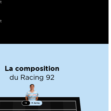
t
t
La composition
du Racing 92
15
M. Spring