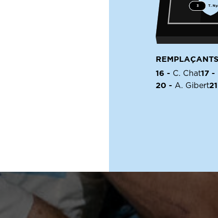
3
T. Ny
REMPLAÇANT
16 -
17 -
C. Chat
20 -
21
A. Gibert