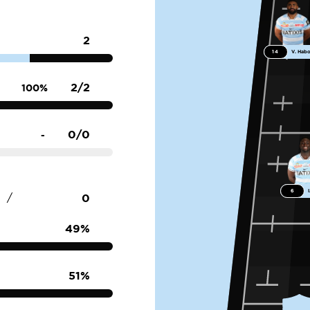
2
14
V. Habo
2/2
100%
0/0
-
6
I
0
/
49%
51%