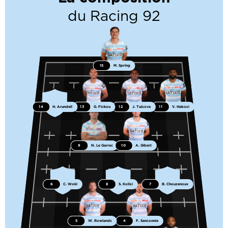
du Racing 92
15
M. Spring
14
H. Arundell
13
G. Fickou
12
J. Tuisova
11
V. Habosi
9
N. Le Garrec
10
A. Gibert
6
C. Woki
8
S. Kolisi
7
B. Chouzenoux
5
W. Rowlands
4
F. Sanconnie