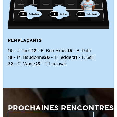
3
T. Nyakane
2
C. Chat
1
H. Kolingar
REMPLAÇANTS
16 -
17 -
18 -
J. Tarrit
E. Ben Arous
B. Palu
19 -
20 -
21 -
M. Baudonne
T. Tedder
F. Saili
22 -
23 -
C. Wade
T. Laclayat
PROCHAINES RENCONTRES