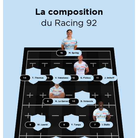
La composition
du Racing 92
15
M. Spring
14
T. Thomas
13
V. Vakatawa
12
G. Fickou
11
J. Imhoff
9
N. Le Garrec
10
B. Volavola
6
W. Lauret
8
Y. Tanga
7
I. Diallo