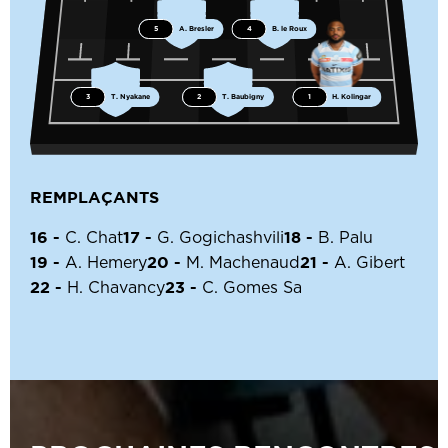
5
A. Bresler
4
B. le Roux
3
T. Nyakane
2
T. Baubigny
1
H. Kolingar
REMPLAÇANTS
16 -
17 -
18 -
C. Chat
G. Gogichashvili
B. Palu
19 -
20 -
21 -
A. Hemery
M. Machenaud
A. Gibert
22 -
23 -
H. Chavancy
C. Gomes Sa