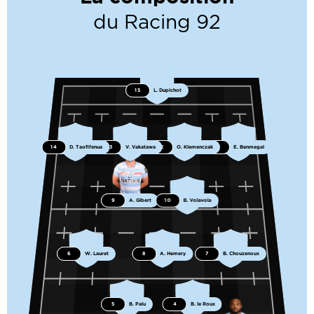
du Racing 92
15
L. Dupichot
14
D. Taofifenua
13
V. Vakatawa
12
O. Klemenczak
11
E. Benmegal
9
A. Gibert
10
B. Volavola
6
W. Lauret
8
A. Hemery
7
B. Chouzenoux
5
B. Palu
4
B. le Roux