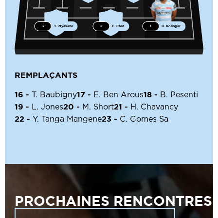
3
T. Nyakane
2
C. Chat
1
H. Kolingar
REMPLAÇANTS
16 -
17 -
18 -
T. Baubigny
E. Ben Arous
B. Pesenti
19 -
20 -
21 -
L. Jones
M. Short
H. Chavancy
22 -
23 -
Y. Tanga Mangene
C. Gomes Sa
PROCHAINES RENCONTRES