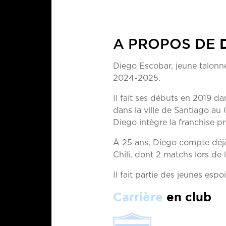
A PROPOS DE
Diego Escobar, jeune talonneu
2024-2025.
Il fait ses débuts en 2019 d
dans la ville de Santiago au
Diego intègre la franchise p
À 25 ans, Diego compte déjà 
Chili, dont 2 matchs lors d
Il fait partie des jeunes esp
Carrière
en club