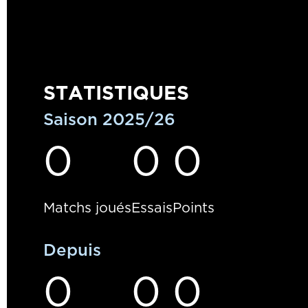
STATISTIQUES
Saison 2025/26
0
0
0
Matchs joués
Essais
Points
Depuis
0
0
0