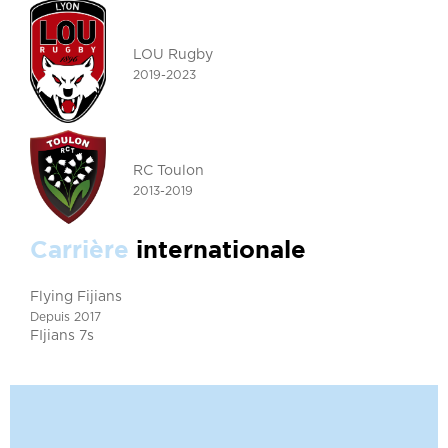
LOU Rugby
2019-2023
RC Toulon
2013-2019
Carrière
internationale
Flying Fijians
Depuis 2017
FIjians 7s