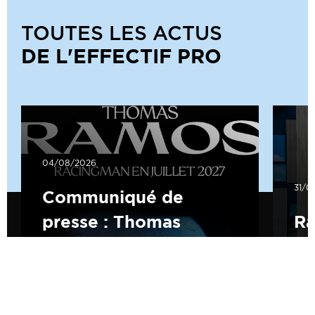
TOUTES LES ACTUS
DE L'EFFECTIF PRO
04/08/2026
31/0
Communiqué de
presse : Thomas
Ra
Ramos
B
LIRE L'ARTICLE
LIRE