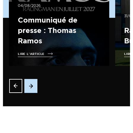
04/08/2026
31/0
Communiqué de
presse : Thomas
Ra
Ramos
B
LIRE L'ARTICLE
LIRE
EQUIPE PRO
L'EFFECTIF