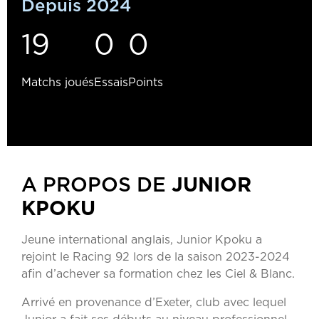
Depuis 2024
19
0
0
Matchs joués
Essais
Points
JUNIOR
A PROPOS DE
KPOKU
Jeune international anglais, Junior Kpoku a
rejoint le Racing 92 lors de la saison 2023-2024
afin d’achever sa formation chez les Ciel & Blanc.
Arrivé en provenance d’Exeter, club avec lequel