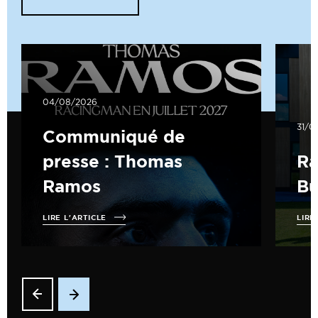
04/08/2026
31/0
Communiqué de
presse : Thomas
Ra
Ramos
B
LIRE L'ARTICLE
LIRE