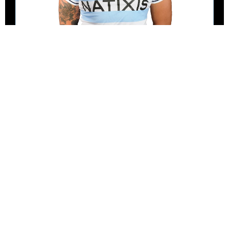
VOIR LA FICHE
2ÈME LIGNE
LAINAULT
THOMAS
Formé en
ciel et blanc