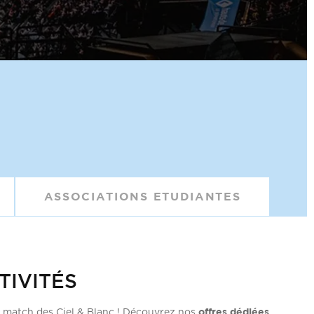
ASSOCIATIONS ETUDIANTES
TIVITÉS
offres dédiées
match des Ciel & Blanc ! Découvrez nos