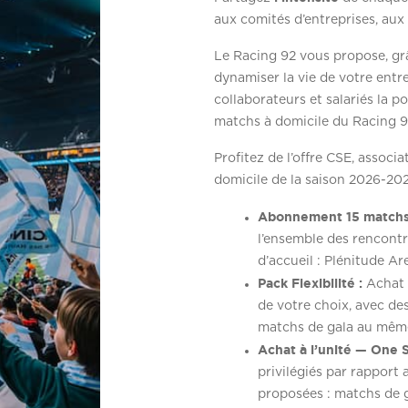
aux comités d’entreprises, aux c
Le Racing 92 vous propose, gr
dynamiser la vie de votre entre
collaborateurs et salariés la p
matchs à domicile du Racing 9
Profitez de l’offre CSE, associ
domicile de la saison 2026-202
Abonnement 15 matchs
l’ensemble des rencontr
d’accueil : Plénitude Ar
Pack Flexibilité :
Achat 
de votre choix, avec des 
matchs de gala au même
Achat à l’unité — One 
privilégiés par rapport 
proposées : matchs de 