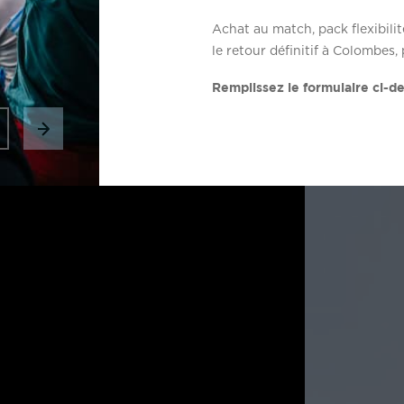
Achat au match, pack flexibili
le retour définitif à Colombes
Remplissez le formulaire ci-d