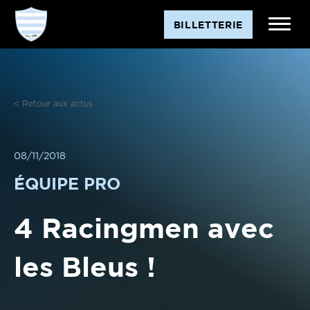
Aller
BILLETTERIE
au
contenu
< Retour aux actus
08/11/2018
ÉQUIPE PRO
4 Racingmen avec
les Bleus !