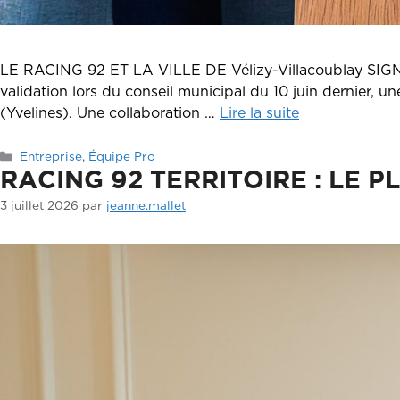
LE RACING 92 ET LA VILLE DE Vélizy-Villacoublay SIGNE
validation lors du conseil municipal du 10 juin dernier, u
(Yvelines). Une collaboration …
Lire la suite
Catégories
Entreprise
,
Équipe Pro
RACING 92 TERRITOIRE : LE 
3 juillet 2026
par
jeanne.mallet