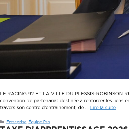
LE RACING 92 ET LA VILLE DU PLESSIS-ROBINSON RENFO
convention de partenariat destinée à renforcer les liens e
travers son centre d’entraînement, de …
Lire la suite
Catégories
Entreprise
,
Équipe Pro
TAXE D’APPRENTISSAGE 2026