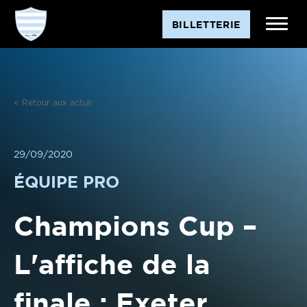
Aller
BILLETTERIE
au
contenu
< Retour aux actus
29/09/2020
ÉQUIPE PRO
Champions Cup –
L'affiche de la
finale : Exeter