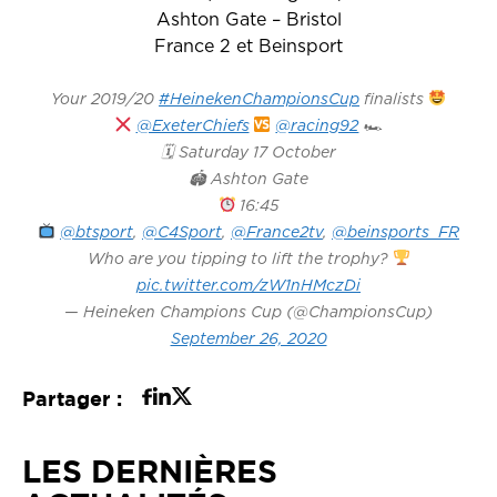
Ashton Gate – Bristol
France 2 et Beinsport
Your 2019/20
#HeinekenChampionsCup
finalists
@ExeterChiefs
@racing92
🏎
🗓 Saturday 17 October
🏟 Ashton Gate
16:45
@btsport
,
@C4Sport
,
@France2tv
,
@beinsports_FR
Who are you tipping to lift the trophy?
pic.twitter.com/zW1nHMczDi
— Heineken Champions Cup (@ChampionsCup)
September 26, 2020
Partager :
LES DERNIÈRES