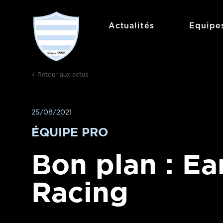
Aller
au
Actualités
Equipe
contenu
< Retour aux actus
25/08/2021
ÉQUIPE PRO
Bon plan : Ea
Racing