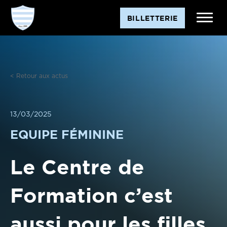
Aller
BILLETTERIE
au
contenu
< Retour aux actus
13/03/2025
EQUIPE FÉMININE
Le Centre de
Formation c’est
aussi pour les filles