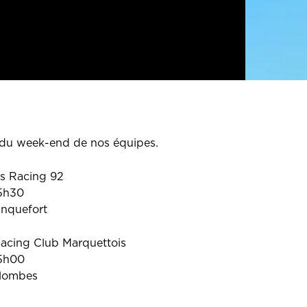
du week-end de nos équipes.
vs Racing 92
5h30
anquefort
Racing Club Marquettois
5h00
olombes