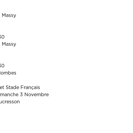
, Massy
30
, Massy
30
olombes
et Stade Français
imanche 3 Novembre
ucresson