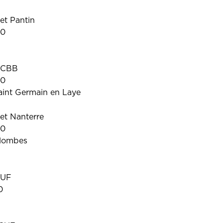
et Pantin
30
ACBB
30
aint Germain en Laye
et Nanterre
30
olombes
CUF
0