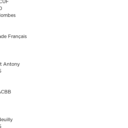
SCUF
0
olombes
ade Français
et Antony
5
 ACBB
euilly
5