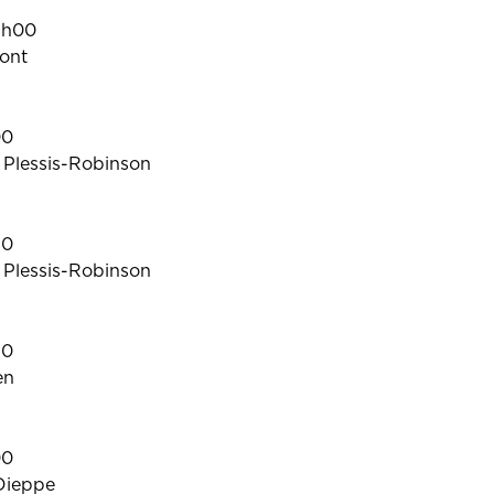
5h00
ont
00
 Plessis-Robinson
30
 Plessis-Robinson
30
en
00
Dieppe