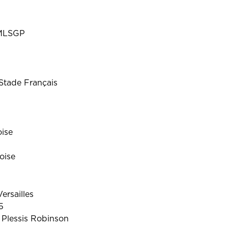
 MLSGP
Stade Français
ise
oise
ersailles
5
 Plessis Robinson