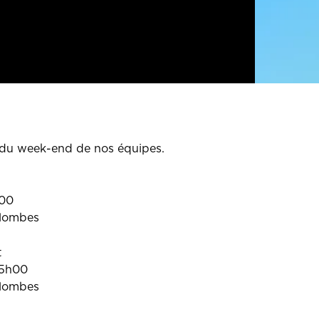
du week-end de nos équipes.
h00
olombes
t
15h00
olombes