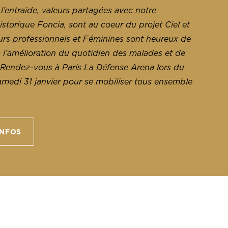
t l’entraide, valeurs partagées avec notre
istorique Foncia, sont au coeur du projet Ciel et
urs professionnels et Féminines sont heureux de
à l’amélioration du quotidien des malades et de
e. Rendez-vous à Paris La Défense Arena lors du
medi 31 janvier pour se mobiliser tous ensemble
INFOS