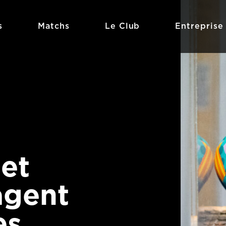
s
Matchs
Le Club
Entreprise
et
agent
es