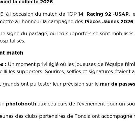
vant la collecte 2026.
Racing 92
USAP
26, à l'occasion du match de TOP 14
-
, 
Pièces Jaunes 2026
ettre à l'honneur la campagne des
.
le signe du partage, où led supporters se sont mobilisés 
spitalisés.
nt match
s :
Un moment privilégié où les joueuses de l’équipe fémin
lli les supporters. Sourires, selfies et signatures étaient
mur de passe
t grands ont pu tester leur précision sur le
photobooth
Un
aux couleurs de l'événement pour un souv
 jeunes des clubs partenaires de Foncia ont accompagné no