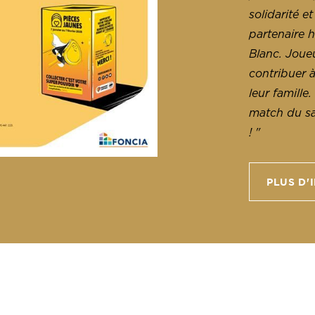
solidarité e
partenaire h
Blanc. Joue
contribuer 
leur famill
match du sa
! "
PLUS D'