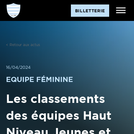
Aller
BILLETTERIE
au
contenu
< Retour aux actus
16/04/2024
EQUIPE FÉMININE
Les classements
des équipes Haut
Niveau Jeunes et