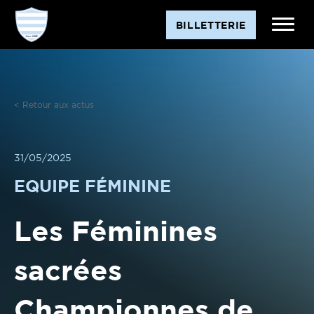
Aller
BILLETTERIE
au
contenu
< Retour aux actus
31/05/2025
EQUIPE FÉMININE
Les Féminines
sacrées
Championnes de