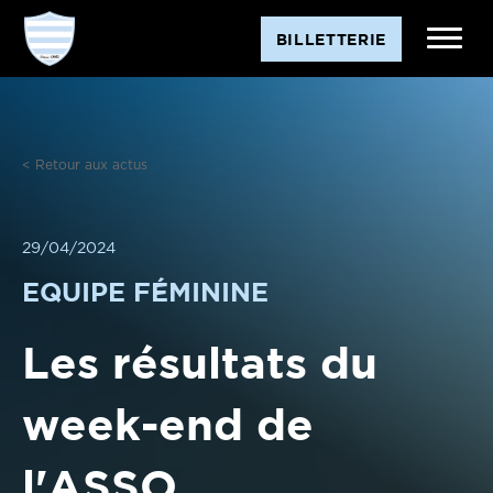
Aller
BILLETTERIE
au
contenu
< Retour aux actus
29/04/2024
EQUIPE FÉMININE
Les résultats du
week-end de
l'ASSO