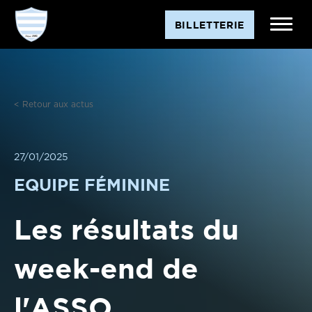
Aller
BILLETTERIE
au
contenu
< Retour aux actus
27/01/2025
EQUIPE FÉMININE
Les résultats du
week-end de
l'ASSO