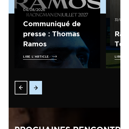
04/08/2026
31/07/2
Communiqué de
presse : Thomas
Rac
Ramos
Terr
LIRE L'ARTICLE
LIRE L'