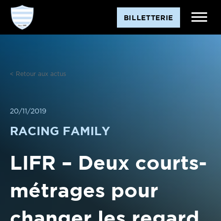
Aller
BILLETTERIE
au
contenu
< Retour aux actus
20/11/2019
RACING FAMILY
LIFR – Deux courts-
métrages pour
changer les regard