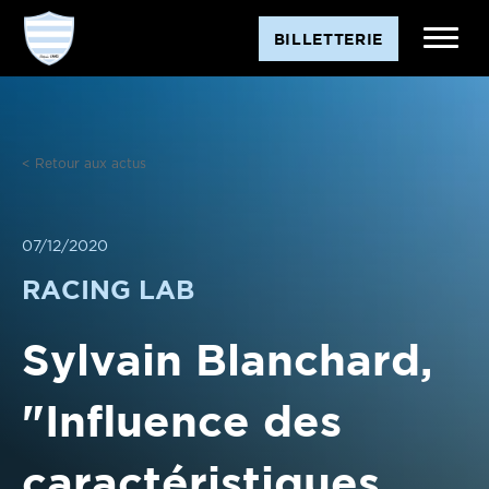
Aller
BILLETTERIE
au
contenu
< Retour aux actus
07/12/2020
RACING LAB
Sylvain Blanchard,
"Influence des
caractéristiques