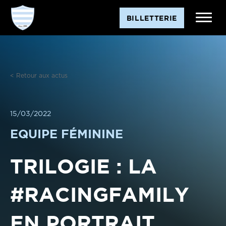
Aller
BILLETTERIE
au
contenu
< Retour aux actus
15/03/2022
EQUIPE FÉMININE
TRILOGIE : LA
#RACINGFAMILY
EN PORTRAIT