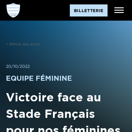
Aller
BILLETTERIE
au
contenu
< Retour aux actus
20/10/2022
EQUIPE FÉMININE
Victoire face au
Stade Français
pour nos féminines