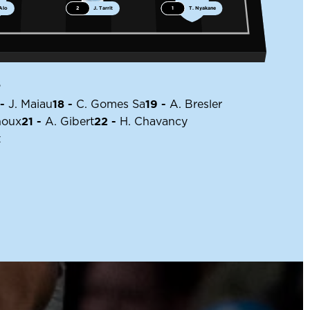
Alo
2
J. Tarrit
1
T. Nyakane
S
 -
18 -
19 -
J. Maiau
C. Gomes Sa
A. Bresler
21 -
22 -
noux
A. Gibert
H. Chavancy
t