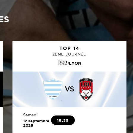
ES
TOP 14
2ÈME JOURNÉE
LYON
VS
Samedi
16:35
12 septembre
2026