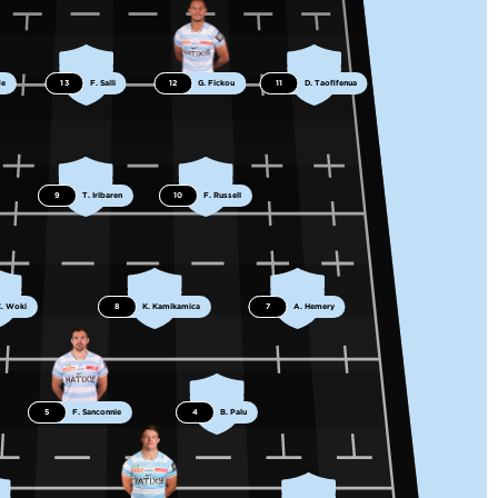
de
13
F. Saili
12
G. Fickou
11
D. Taofifenua
9
T. Iribaren
10
F. Russell
C. Woki
8
K. Kamikamica
7
A. Hemery
5
F. Sanconnie
4
B. Palu