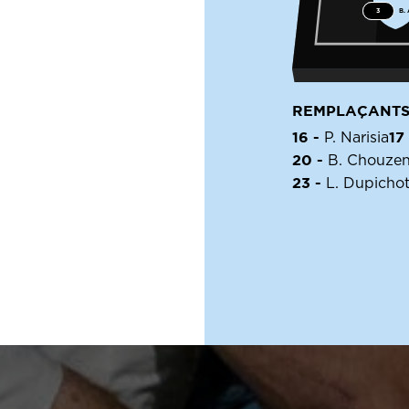
3
B. 
REMPLAÇANT
16 -
17
P. Narisia
20 -
B. Chouze
23 -
L. Dupicho