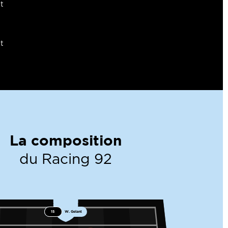
t
t
La composition
du Racing 92
15
W. Gelant