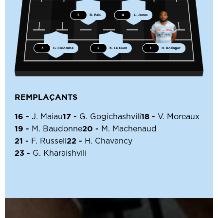
5
B. Palu
4
L. Jones
3
G. Colombe
2
K. Le Guen
1
H. Kolingar
REMPLAÇANTS
16 -
17 -
18 -
J. Maiau
G. Gogichashvili
V. Moreaux
19 -
20 -
M. Baudonne
M. Machenaud
21 -
22 -
F. Russell
H. Chavancy
23 -
G. Kharaishvili