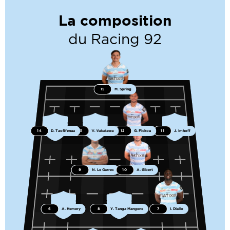
La composition
du Racing 92
15
M. Spring
14
D. Taofifenua
13
V. Vakatawa
12
G. Fickou
11
J. Imhoff
9
N. Le Garrec
10
A. Gibert
6
A. Hemery
8
Y. Tanga Mangene
7
I. Diallo