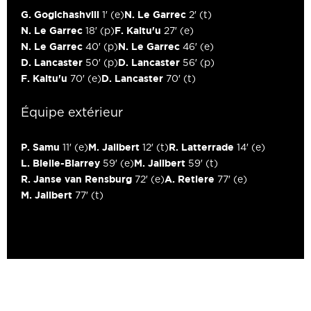
G. Gogichashvili
N. Le Garrec
1′
(e)
2′
(t)
N. Le Garrec
F. Kaitu'u
18′
(p)
27′
(e)
N. Le Garrec
N. Le Garrec
40′
(p)
46′
(e)
D. Lancaster
D. Lancaster
50′
(p)
56′
(p)
F. Kaitu'u
D. Lancaster
70′
(e)
70′
(t)
Équipe extérieur
P. Samu
M. Jalibert
R. Latterrade
11′
(e)
12′
(t)
14′
(e)
L. Bielle-Biarrey
M. Jalibert
59′
(e)
59′
(t)
R. Janse van Rensburg
A. Retiere
72′
(e)
77′
(e)
M. Jalibert
77′
(t)