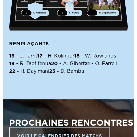
3
L. Mazibuko
2
F. Kaitu'u
1
G. Gogichashvili
REMPLAÇANTS
16 -
17 -
18 -
J. Tarrit
H. Kolingar
W. Rowlands
19 -
20 -
21 -
R. Taofifenua
A. Gibert
O. Farrell
22 -
23 -
H. Dayimani
D. Bamba
PROCHAINES RENCONTRES
VOIR LE CALENDRIER DES MATCHS