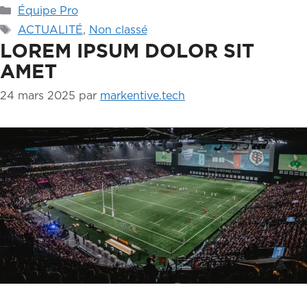
Catégories
Équipe Pro
Étiquettes
ACTUALITÉ
,
Non classé
LOREM IPSUM DOLOR SIT
AMET
24 mars 2025
par
markentive.tech