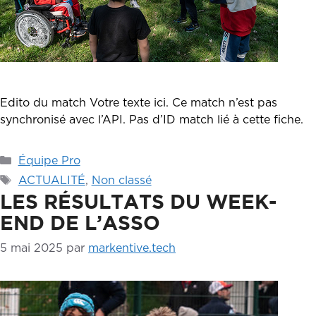
Edito du match Votre texte ici. Ce match n’est pas
synchronisé avec l’API. Pas d’ID match lié à cette fiche.
Catégories
Équipe Pro
Étiquettes
ACTUALITÉ
,
Non classé
LES RÉSULTATS DU WEEK-
END DE L’ASSO
5 mai 2025
par
markentive.tech